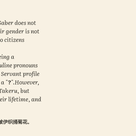
aber does not 
r gender is not 
o citizens 
eing a 
uline pronouns 
ervant profile 
 a "
?
".However, 
Takeru, but 
ir lifetime, and 
被伊织捅菊花。