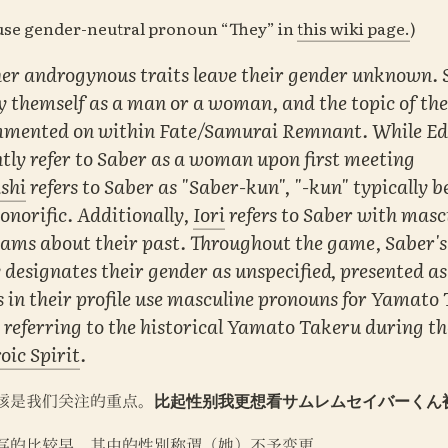
 use gender-neutral pronoun “They” in 
this wiki page.
)
her androgynous traits leave their gender unknown. S
y themself as a man or a woman, and the topic of thei
mmented on within 
Fate/Samurai Remnant
. While Ed
ly refer to Saber as a woman upon first meeting 
shi
 refers to Saber as "Saber
-kun
", "
-kun
" typically b
norific. Additionally, 
Iori
 refers to Saber with masc
ams about their past. Throughout the game, Saber's S
 designates their gender as unspecified, presented as
s in their profile use masculine pronouns for Yamato 
 referring to the historical Yamato Takeru during the
oic Spirit
.
该是我们关注的重点。
比起性别我更想看サムレムセイバーくん
写的比较早，其中的性别称谓（她）不予变更