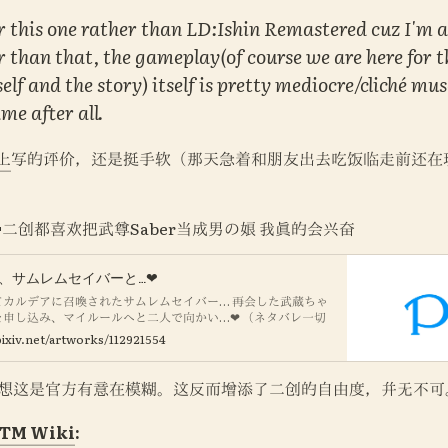
r this one rather than 
LD:Ishin Remastered 
cuz I'm 
 than that, the gameplay(of course we are here for th
self and the story) itself is pretty mediocre/cliché mu
me after all.
m上
写的评价，还是挺手软（那天急着和朋友出去吃饭临走前还在
更新 🔞二创都喜欢把武尊Saber当成男の娘 我真的会兴奋
ゃん、サムレムセイバーと…❤
てカルデアに召喚されたサムレムセイバー… 再会した武蔵ちゃ
申し込み、マイルールへと二人で向かい…❤ （ネタバレ一切
となっております） （皆がサムライレムナント買ってプレイし
ixiv.net/artworks/112921554
バー本描きます） 神ゲーだから全員サムライレムナントや
re hentai manga ↓ 【fanbox】
nkoman.fanbox.cc/ 【fantia】
我想这是官方有意在模糊。这反而增添了二创的自由度，并无不可
fanclubs/7895
TM Wiki
: