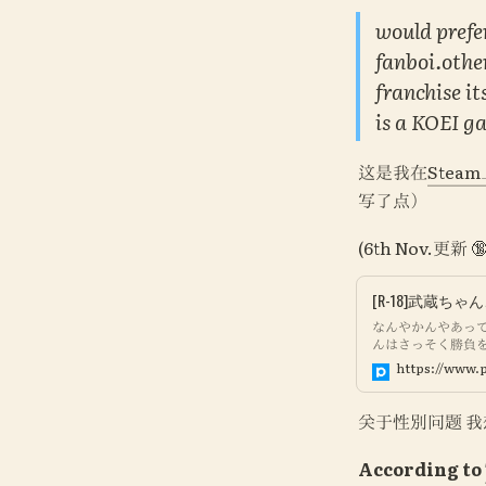
would prefe
fanboi.other
franchise it
is a KOEI ga
这是我在
Stea
写了点）
(6th Nov.
[R-18]武蔵ち
なんやかんやあっ
んはさっそく勝負を
なしのスケベ漫画
https://www.p
たらサムレムセイ
れ！！！！！！！！！ mo
https://sukebe0a
关于性别问题 
https://fantia.jp/
According to 