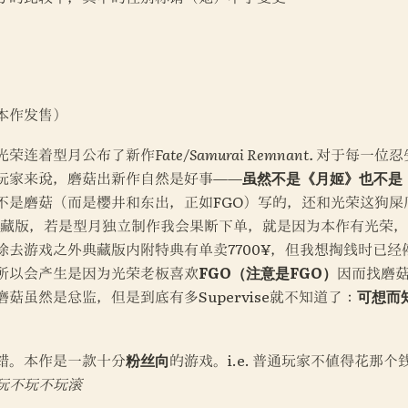
 本作发售）
光荣连着型月公布了新作
Fate/Samurai Remnant. 
对于每一位忍
玩家来说，磨菇出新作自然是好事——
虽然不是《月姬》也不是
不是磨菇（而是樱井和东出，正如FGO）写的，还和光荣这狗屎
右的典藏版，若是型月独立制作我会果断下单，就是因为本作有光荣
除去游戏之外典藏版内附特典有单卖7700¥，但我想掏钱时已经
所以会产生是因为光荣老板喜欢
FGO（注意是FGO）
因而找磨菇
菇虽然是总监，但是到底有多Supervise就不知道了：
可想而
错。本作是一款十分
粉丝向
的游戏。i.e. 普通玩家不值得花那个
玩不玩不玩滚