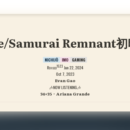
te/Samurai Remnant
NICHIJŌ
IMO
GAMING
1523
Revised
Jun 22, 2024
Oct 7, 2023
Evan Gao
🎶NOW LISTENING🎶
34+35・Ariana Grande