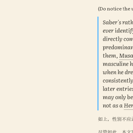
(Do notice the
Saber's rat
ever identif
directly co
predominant
them, 
Musa
masculine ho
when he dre
consistently
later entrie
may only be
not as a 
Her
如上，性别不应
尽管如此，本文