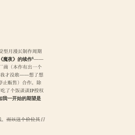
受型月漫长制作周期
《魔夜》的续作¹
——
厂商（本作有出一个
，我才没敢——想了想
停止贩售）合作。除
吃了个饭谈谈IP授权
知我一开始的期望是
钱。
而以这个价位其
日