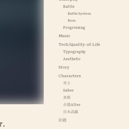
Battle
Battle System
Boss
Progressing
Music
Tech/Quality-of-Life
Typography
Aesthetic
Story
Characters
男主
Saber
香耶
贞德Alter
宫本武藏
扣题
了。