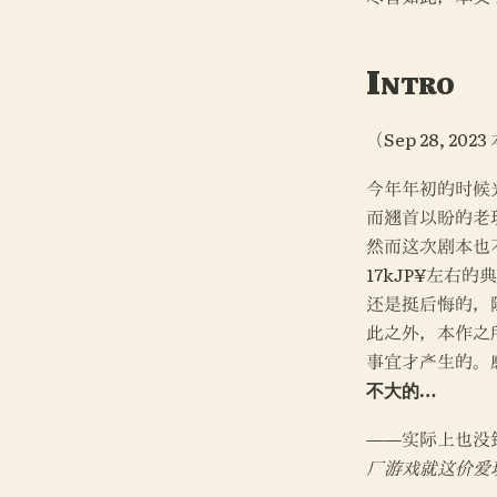
Intro
（
Sep 28, 2023
今年年初的时候
而翘首以盼的老
然而这次剧本也
17kJP¥左
还是挺后悔的，
此之外，本作之
事宜才产生的。磨
不大的…
——实际上也没
厂游戏就这价爱