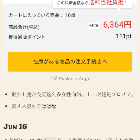
全是 Husker x Angel
很少上虎穴会买这么多女性向的。上一次还是プロメア。
要メス堕ち了🥵🥵🤓
Jun 16