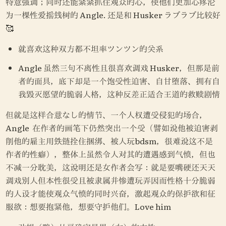
特意强调；同时还能紧紧抓住观众的心，使他们更加心疼沦
为一棵性爱摇钱树的 Angle. 还是和 Husker ラブラブ比较好
🥰
就喜欢这种双方都不坦率ツンツン的关系
Angle 虽然三句不离性且很喜欢调戏 Husker，但那是前
者的面具，底下却是一个饱受性迫害、自甘堕落、拥有自
我毁灭愿望的脆弱人格，这种反差正适合王道的救赎剧情
但就是这样合意なし的情节、一个人权遭受侵犯的场合，
Angle  在作者的画笔下仍然突出一个受（譬如说他被迫害剥
削他的雇主用铁链拴住捆绑、被人玩bdsm，很难说这不是
作者的性癖），整体上虽然令人对其的遭遇感到气愤，但也
不减一分耽美，这说明还是女作者会写：就是要嘴硬还天天
调戏别人但本性很受且被隶属并惨遭玩弄因而性格十分脆弱
的人设才能使观众气愤的同时兴奋，激起观众的保护欲和征
服欲：想要抱紧他，想要守护他们。Love him