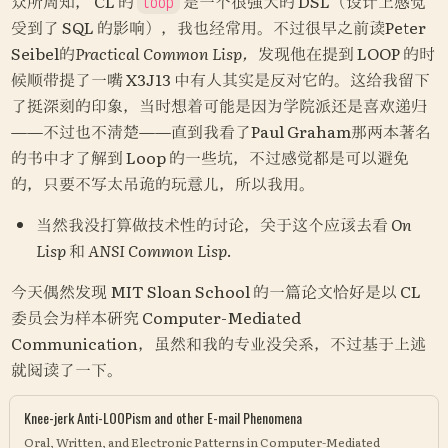
众所周知， CL 的 
 是一个很强大的 DSL（设计上感觉
loop
受到了 SQL 的影响），我也经常用。不过很早之前读Peter 
Seibel的
Practical Common Lisp，
发现他在提到 LOOP 的时
候顺带提了一嘴 X3J13 中有人其实是反对它的。这给我留下
了挺深刻的印象，当时想着可能是因为学院派还是喜欢递归
——不过也不清楚——直到我看了Paul Graham那两本著名
的书中才了解到 Loop 的一些坑，不过感觉都是可以避免
的，只要不写太吊诡的玩意儿，所以我用。
当然我没打算做技术性的讨论，关于这个应该去看 
On 
Lisp
 和 
ANSI Common Lisp
.
今天偶然发现 MIT Sloan School 的一篇论文恰好是以 CL 
委员会为样本研究 Computer-Mediated 
Communication，虽然和我的专业没关系，不过基于上述
就阅读了一下。
Knee-jerk Anti-LOOPism and other E-mail Phenomena
Oral, Written, and Electronic Patterns in Computer-Mediated