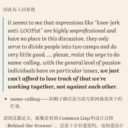
因此有人回复他
it seems to me that expressions like "knee-jerk 
anti-LOOPist" are highly unprofessional and 
have no place in this discussion. they only 
serve to divide people into two camps and do 
very little good. ... please, resist the urge to do 
name-calling. with the general level of passion 
individuals have on particular issues, 
we just 
can't afford to lose track of that we're 
working together, not against each other.
name-calling——扣帽子确实是当前互联网最喜欢干的
烂事。
读到这篇论文，就像是看到 Common Lisp 的设计过程
（Behind-the-Scenes），还是十分有意思的，也知道设计