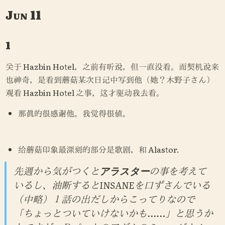
Jun 11
1
关于 Hazbin Hotel，之前有听说，但一直没看。而契机说来
也神奇，是看到蘑菇某次日记中写到他（她？木野子さん）
观看 Hazbin Hotel 之事，这才驱动我去看。
那真的很感谢他。我觉得很值。
给蘑菇印象最深刻的部分是歌剧，和 Alastor.
先週から気がつくと
アラスター
の事を考えて
いるし、油断するとINSANEを口ずさんでいる
（中略）１話の出だしからこってりなので
「ちょっとついていけないかも……」と思うか