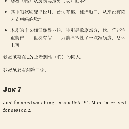
劝娼（鸭）从良确实是男（女）的本性
其中的歌剧旋律悦耳、台词有趣、翻译顺口，从来没有陷
入到恁唱的境地
本剧的中文翻译翻得不错。特别是歌剧部分，达、雅还注
重韵律——但没有信——为韵律牺牲了一点准确度，总体
上可
我必须要在 Eh 上看到他（们）的同人。
我必须要看到第二季。
Jun 7
Just finished watching 
Hazbin Hotel 
S1. Man I’m craved 
for season 2. 