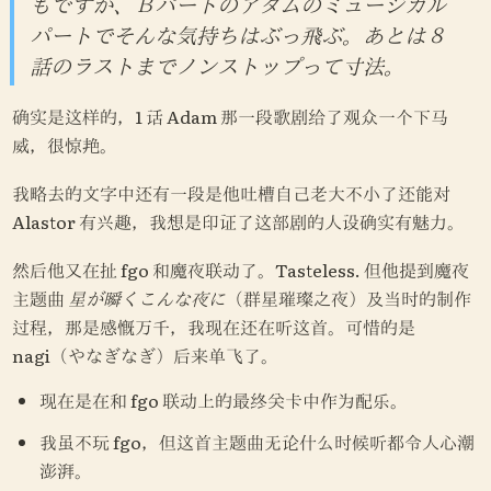
もですが、Ｂパートのアダムのミュージカル
パートでそんな気持ちはぶっ飛ぶ。あとは８
話のラストまでノンストップって寸法。
确实是这样的，1 话 Adam 那一段歌剧给了观众一个下马
威，很惊艳。
我略去的文字中还有一段是他吐槽自己老大不小了还能对 
Alastor 有兴趣，我想是印证了这部剧的人设确实有魅力。
然后他又在扯 fgo 和魔夜联动了。Tasteless. 但他提到魔夜
主题曲 
星が瞬くこんな夜に
（群星璀璨之夜）及当时的制作
过程，那是感慨万千，我现在还在听这首。可惜的是 
nagi（やなぎなぎ）后来单飞了。
现在是在和 fgo 联动上的最终关卡中作为配乐。
我虽不玩 fgo，但这首主题曲无论什么时候听都令人心潮
澎湃。