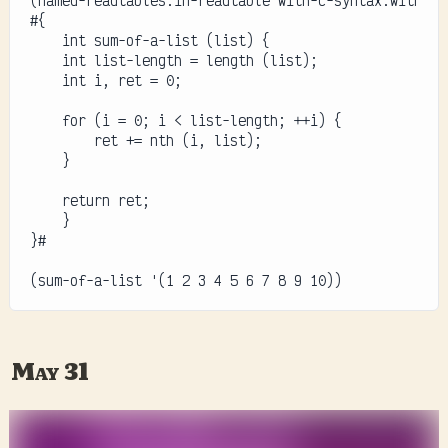
(named-readtables:in-readtable with-c-syntax:with-c-
#{

    int sum-of-a-list (list) {

    int list-length = length (list);

    int i, ret = 0;

    for (i = 0; i < list-length; ++i) {

        ret += nth (i, list);

    }

    return ret;

    }

}#

(sum-of-a-list '(1 2 3 4 5 6 7 8 9 10))
May 31